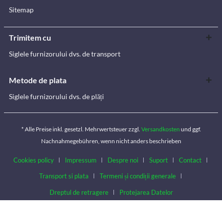
Sitemap
Trimitem cu
Siglele furnizorului dvs. de transport
Metode de plata
Siglele furnizorului dvs. de plăți
* Alle Preise inkl. gesetzl. Mehrwertsteuer zzgl.
Versandkosten
und ggf.
Nachnahmegebühren, wenn nicht anders beschrieben
Cookies policy
Impressum
Despre noi
Suport
Contact
Transport si plata
Termeni și condiții generale
Dreptul de retragere
Protejarea Datelor