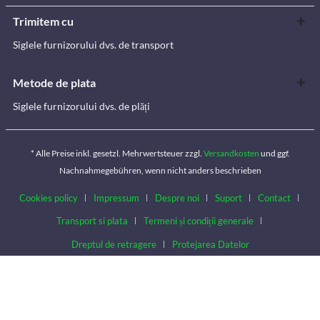
Trimitem cu
Siglele furnizorului dvs. de transport
Metode de plata
Siglele furnizorului dvs. de plăți
* Alle Preise inkl. gesetzl. Mehrwertsteuer zzgl.
Versandkosten
und ggf.
Nachnahmegebühren, wenn nicht anders beschrieben
Cookies policy
Impressum
Despre noi
Suport
Contact
Transport si plata
Termeni și condiții generale
Dreptul de retragere
Protejarea Datelor