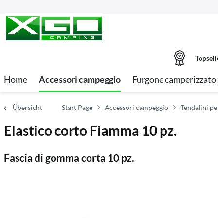
Topsell
Home
Accessori campeggio
Furgone camperizzato
Übersicht
Start Page
Accessori campeggio
Tendalini pe
Elastico corto Fiamma 10 pz.
Fascia di gomma corta 10 pz.