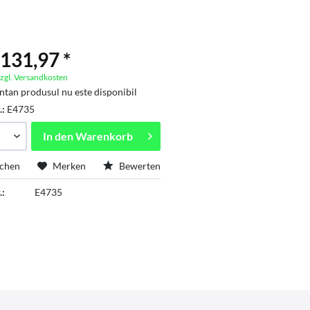
131,97 *
zgl. Versandkosten
an produsul nu este disponibil
.:
E4735
In den
Warenkorb
ichen
Merken
Bewerten
.:
E4735