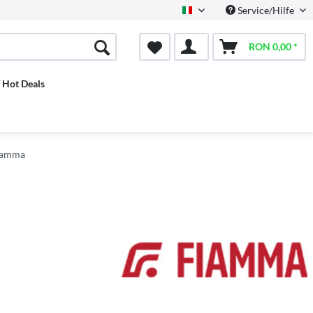
Service/Hilfe
Italian
RON 0,00 *
/ Hot Deals
Fiamma