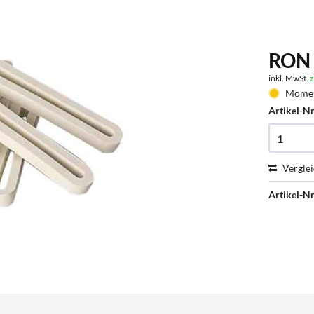
RON 
inkl. MwSt.
z
Moment
Artikel-Nr
Vergle
Artikel-Nr