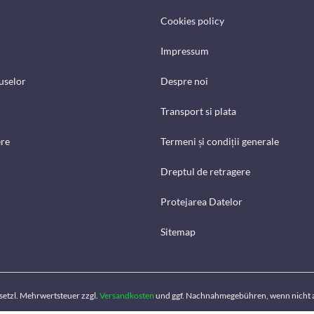
Cookies policy
Impressum
uselor
Despre noi
Transport si plata
ere
Termeni și condiții generale
Dreptul de retragere
Protejarea Datelor
Sitemap
gesetzl. Mehrwertsteuer zzgl.
Versandkosten
und ggf. Nachnahmegebühren, wenn nicht 