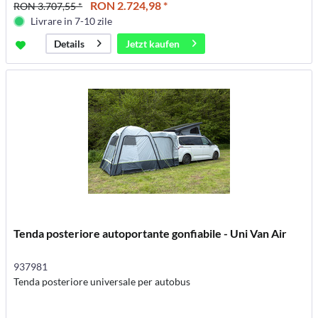
RON 2.724,98 *
RON 3.707,55 *
Livrare in 7-10 zile
Jetzt kaufen
Details
Tenda posteriore autoportante gonfiabile - Uni Van Air
937981
Tenda posteriore universale per autobus