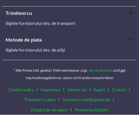
Trimitem cu
Siglele furnizorului dvs. de transport
Metode de plata
Siglele furnizorului dvs. de plăți
* Alle Preise inkl. gesetzl. Mehrwertsteuer zzgl.
Versandkosten
und ggf.
Nachnahmegebühren, wenn nicht anders beschrieben
Cookies policy
Impressum
Despre noi
Suport
Contact
Transport si plata
Termeni și condiții generale
Dreptul de retragere
Protejarea Datelor