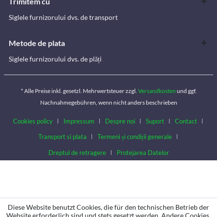
Trimitem cu
Siglele furnizorului dvs. de transport
Metode de plata
Siglele furnizorului dvs. de plăți
* Alle Preise inkl. gesetzl. Mehrwertsteuer zzgl.
Versandkosten
und ggf.
Nachnahmegebühren, wenn nicht anders beschrieben
Cookies policy
Impressum
Despre noi
Suport
Contact
Transport si plata
Termeni și condiții generale
Dreptul de retragere
Protejarea Datelor
Diese Website benutzt Cookies, die für den technischen Betrieb der
Website erforderlich sind und stets gesetzt werden. Andere Cookies,