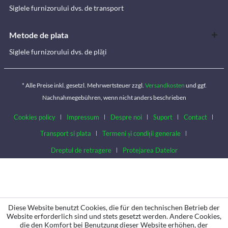
Siglele furnizorului dvs. de transport
Metode de plata
Siglele furnizorului dvs. de plăți
* Alle Preise inkl. gesetzl. Mehrwertsteuer zzgl.
Versandkosten
und ggf.
Nachnahmegebühren, wenn nicht anders beschrieben
Cookies policy
Impressum
Despre noi
Suport
Contact
Transport si plata
Termeni și condiții generale
Dreptul de retragere
Protejarea Datelor
Diese Website benutzt Cookies, die für den technischen Betrieb der
Website erforderlich sind und stets gesetzt werden. Andere Cookies,
die den Komfort bei Benutzung dieser Website erhöhen, der