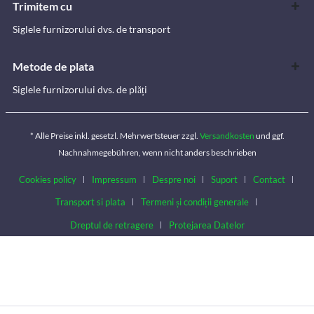
Trimitem cu
Siglele furnizorului dvs. de transport
Metode de plata
Siglele furnizorului dvs. de plăți
* Alle Preise inkl. gesetzl. Mehrwertsteuer zzgl.
Versandkosten
und ggf.
Nachnahmegebühren, wenn nicht anders beschrieben
Cookies policy
Impressum
Despre noi
Suport
Contact
Transport si plata
Termeni și condiții generale
Dreptul de retragere
Protejarea Datelor