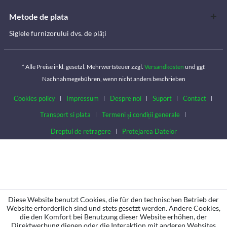
Metode de plata
Siglele furnizorului dvs. de plăți
* Alle Preise inkl. gesetzl. Mehrwertsteuer zzgl.
Versandkosten
und ggf.
Nachnahmegebühren, wenn nicht anders beschrieben
Cookies policy
Impressum
Despre noi
Suport
Contact
Transport si plata
Termeni și condiții generale
Dreptul de retragere
Protejarea Datelor
Diese Website benutzt Cookies, die für den technischen Betrieb der
Website erforderlich sind und stets gesetzt werden. Andere Cookies,
die den Komfort bei Benutzung dieser Website erhöhen, der
Direktwerbung dienen oder die Interaktion mit anderen Websites