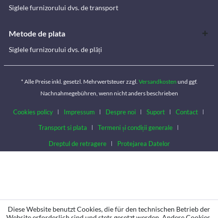
Siglele furnizorului dvs. de transport
Metode de plata
Siglele furnizorului dvs. de plăți
* Alle Preise inkl. gesetzl. Mehrwertsteuer zzgl.
Versandkosten
und ggf.
Nachnahmegebühren, wenn nicht anders beschrieben
Cookies policy
Impressum
Despre noi
Suport
Contact
Transport si plata
Termeni și condiții generale
Dreptul de retragere
Protejarea Datelor
Diese Website benutzt Cookies, die für den technischen Betrieb der
Website erforderlich sind und stets gesetzt werden. Andere Cookies,