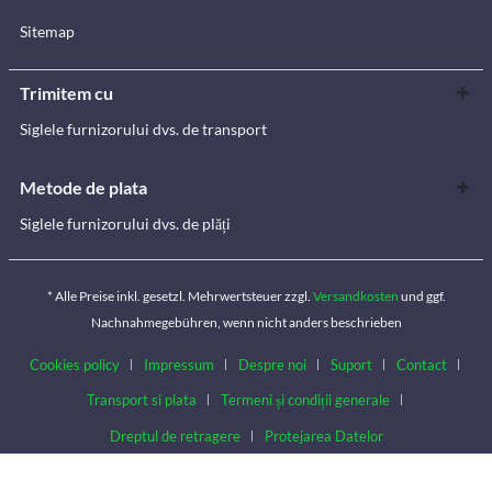
Sitemap
Trimitem cu
Siglele furnizorului dvs. de transport
Metode de plata
Siglele furnizorului dvs. de plăți
* Alle Preise inkl. gesetzl. Mehrwertsteuer zzgl.
Versandkosten
und ggf.
Nachnahmegebühren, wenn nicht anders beschrieben
Cookies policy
Impressum
Despre noi
Suport
Contact
Transport si plata
Termeni și condiții generale
Dreptul de retragere
Protejarea Datelor