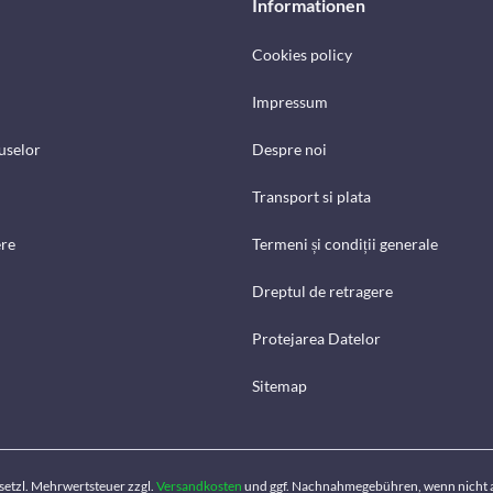
Informationen
Cookies policy
Impressum
uselor
Despre noi
Transport si plata
ere
Termeni și condiții generale
Dreptul de retragere
Protejarea Datelor
Sitemap
gesetzl. Mehrwertsteuer zzgl.
Versandkosten
und ggf. Nachnahmegebühren, wenn nicht 