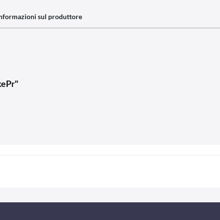
nformazioni sul produttore
kePr"