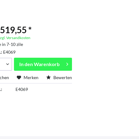
519,55 *
zgl. Versandkosten
 in 7-10 zile
.:
E4069
In den
Warenkorb
ichen
Merken
Bewerten
.:
E4069