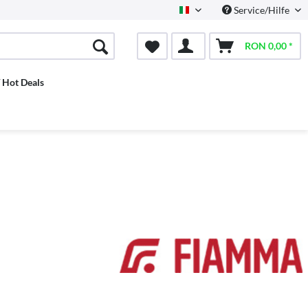
Service/Hilfe
Italian
RON 0,00 *
/ Hot Deals