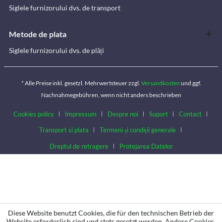
Siglele furnizorului dvs. de transport
Metode de plata
Siglele furnizorului dvs. de plăți
* Alle Preise inkl. gesetzl. Mehrwertsteuer zzgl.
Versandkosten
und ggf.
Nachnahmegebühren, wenn nicht anders beschrieben
Cookies policy
Impressum
Despre noi
Suport
Contact
Transport si plata
Termeni și condiții generale
Dreptul de retragere
Protejarea Datelor
Diese Website benutzt Cookies, die für den technischen Betrieb der
Website erforderlich sind und stets gesetzt werden. Andere Cookies,