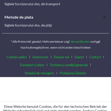
Siglele furnizorului dvs. de transport
Metode de plata
Siglele furnizorului dvs. de plăți
* Alle Preise inkl. gesetzl. Mehrwertsteuer zzgl.
Versandkosten
und ggf.
Nachnahmegebühren, wenn nicht anders beschrieben
Cookies policy
Impressum
Despre noi
Suport
Contact
Transport si plata
Termeni și condiții generale
Dreptul de retragere
Protejarea Datelor
Diese Website benutzt Cookies, die für den technischen Betrieb der
Website erforderlich sind und stets gesetzt werden. Andere Cookies,