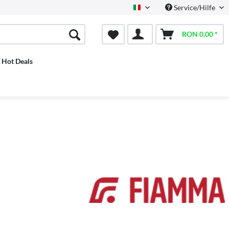
Service/Hilfe
Italian
RON 0,00 *
/ Hot Deals