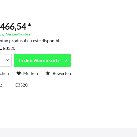
466,54 *
zgl. Versandkosten
an produsul nu este disponibil
.:
E3320
In den
Warenkorb
ichen
Merken
Bewerten
.:
E3320