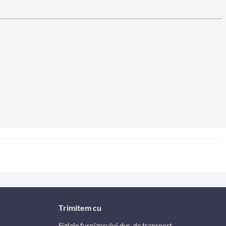
Trimitem cu
Siglele furnizorului dvs. de transport