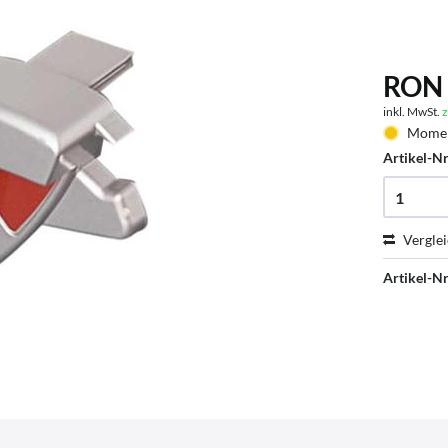
RON 
inkl. MwSt.
z
Moment
Artikel-Nr
Vergle
Artikel-Nr