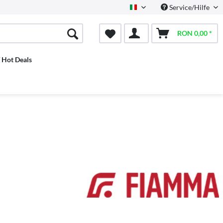
Service/Hilfe
Italian
RON 0,00 *
/ Hot Deals