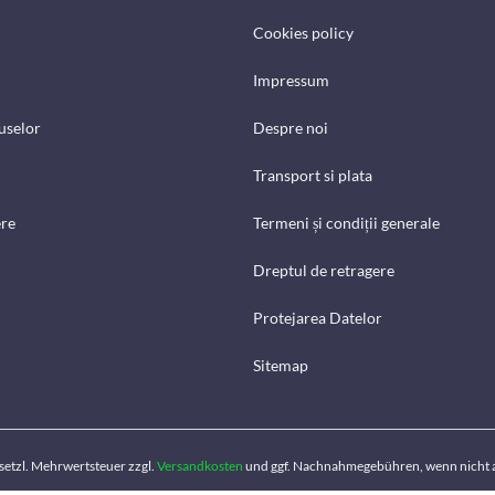
Cookies policy
Impressum
uselor
Despre noi
Transport si plata
ere
Termeni și condiții generale
Dreptul de retragere
Protejarea Datelor
Sitemap
gesetzl. Mehrwertsteuer zzgl.
Versandkosten
und ggf. Nachnahmegebühren, wenn nicht 