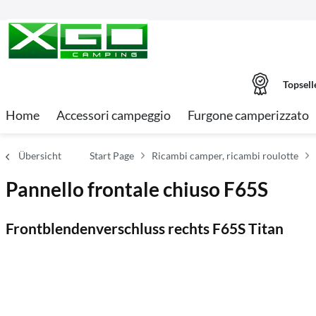
Topsell
Home
Accessori campeggio
Furgone camperizzato
Übersicht
Start Page
Ricambi camper, ricambi roulotte
Pannello frontale chiuso F65S
Frontblendenverschluss rechts F65S Titan