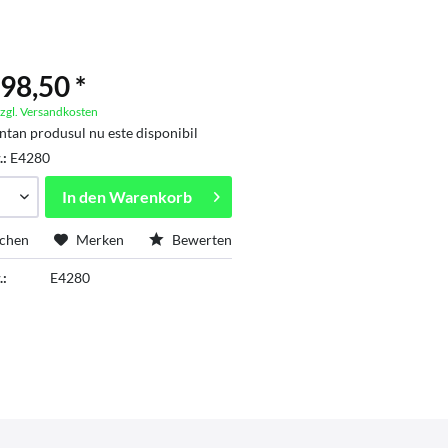
98,50 *
zgl. Versandkosten
an produsul nu este disponibil
.:
E4280
In den
Warenkorb
ichen
Merken
Bewerten
.:
E4280