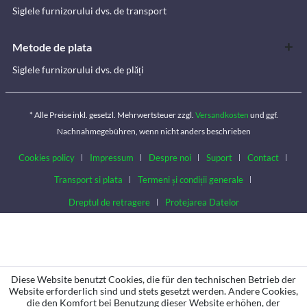
Siglele furnizorului dvs. de transport
Metode de plata
Siglele furnizorului dvs. de plăți
* Alle Preise inkl. gesetzl. Mehrwertsteuer zzgl.
Versandkosten
und ggf.
Nachnahmegebühren, wenn nicht anders beschrieben
Cookies policy
Impressum
Despre noi
Suport
Contact
Transport si plata
Termeni și condiții generale
Dreptul de retragere
Protejarea Datelor
Diese Website benutzt Cookies, die für den technischen Betrieb der
Website erforderlich sind und stets gesetzt werden. Andere Cookies,
die den Komfort bei Benutzung dieser Website erhöhen, der