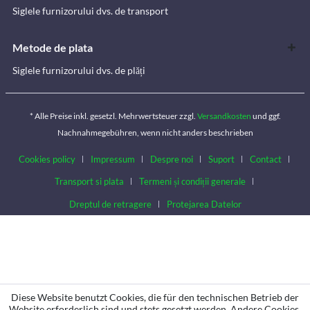
Siglele furnizorului dvs. de transport
Metode de plata
Siglele furnizorului dvs. de plăți
* Alle Preise inkl. gesetzl. Mehrwertsteuer zzgl.
Versandkosten
und ggf.
Nachnahmegebühren, wenn nicht anders beschrieben
Cookies policy
Impressum
Despre noi
Suport
Contact
Transport si plata
Termeni și condiții generale
Dreptul de retragere
Protejarea Datelor
Diese Website benutzt Cookies, die für den technischen Betrieb der
Website erforderlich sind und stets gesetzt werden. Andere Cookies,