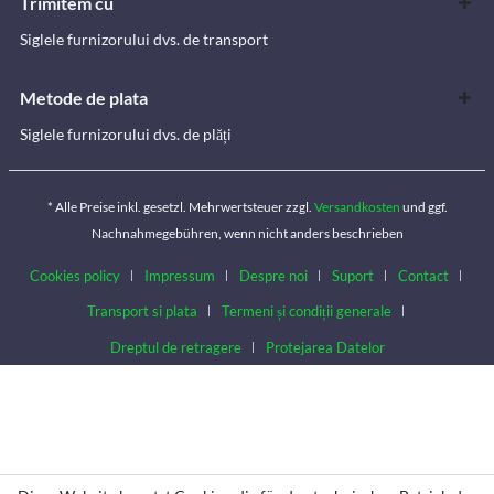
Trimitem cu
Siglele furnizorului dvs. de transport
Metode de plata
Siglele furnizorului dvs. de plăți
* Alle Preise inkl. gesetzl. Mehrwertsteuer zzgl.
Versandkosten
und ggf.
Nachnahmegebühren, wenn nicht anders beschrieben
Cookies policy
Impressum
Despre noi
Suport
Contact
Transport si plata
Termeni și condiții generale
Dreptul de retragere
Protejarea Datelor