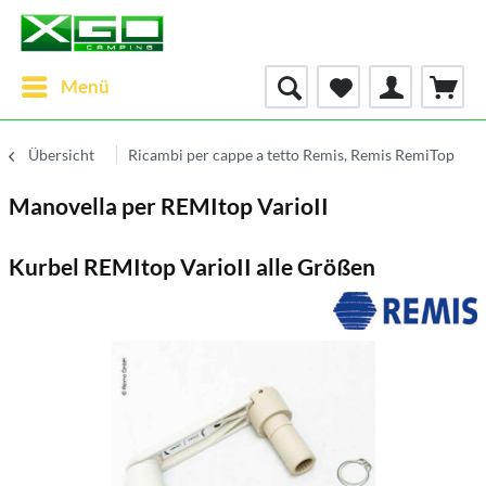
Menü
Übersicht
Ricambi per cappe a tetto Remis, Remis RemiTop
Manovella per REMItop VarioII
Kurbel REMItop VarioII alle Größen