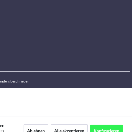
anders beschrieben
den
en
Ablehnen
Alle akzeptieren
Konfigurieren