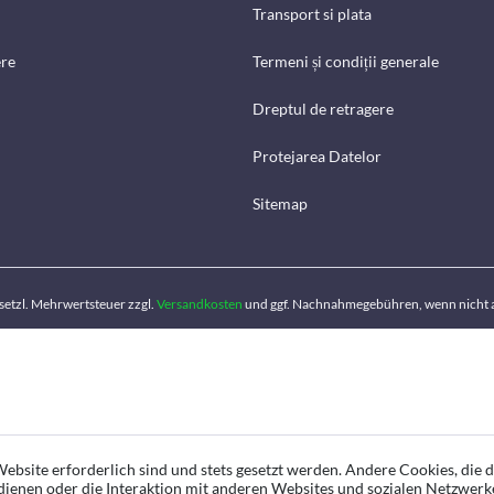
Transport si plata
ere
Termeni și condiții generale
Dreptul de retragere
Protejarea Datelor
Sitemap
gesetzl. Mehrwertsteuer zzgl.
Versandkosten
und ggf. Nachnahmegebühren, wenn nicht 
ebsite erforderlich sind und stets gesetzt werden. Andere Cookies, die 
ienen oder die Interaktion mit anderen Websites und sozialen Netzwerk