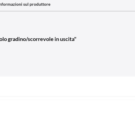
nformazioni sul produttore
olo gradino/scorrevole in uscita"