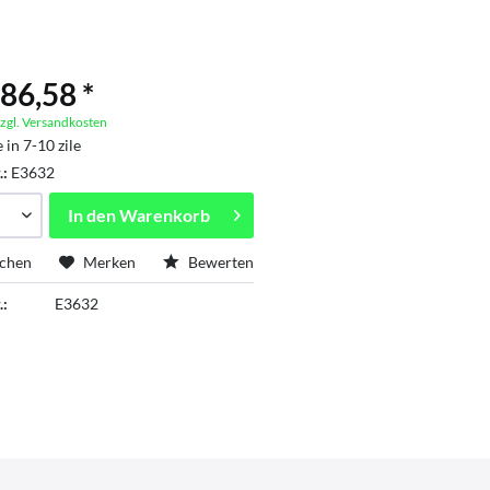
86,58 *
zgl. Versandkosten
 in 7-10 zile
.:
E3632
In den
Warenkorb
ichen
Merken
Bewerten
.:
E3632