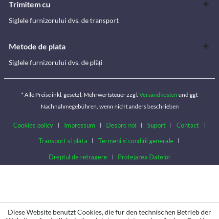
Trimitem cu
Siglele furnizorului dvs. de transport
Metode de plata
Siglele furnizorului dvs. de plăți
* Alle Preise inkl. gesetzl. Mehrwertsteuer zzgl.
Versandkosten
und ggf.
Nachnahmegebühren, wenn nicht anders beschrieben
Cookies policy
Impressum
Despre noi
Suport
Contact
Transport si plata
Termeni și condiții generale
Dreptul de retragere
Protejarea Datelor
Diese Website benutzt Cookies, die für den technischen Betrieb der