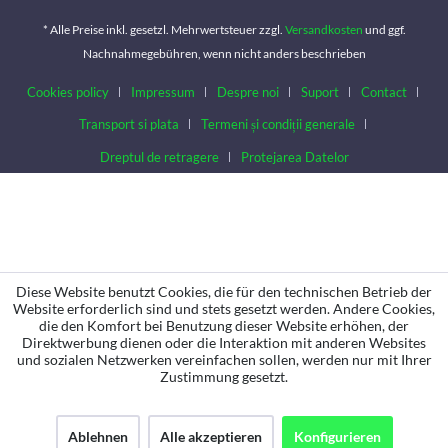
* Alle Preise inkl. gesetzl. Mehrwertsteuer zzgl.
Versandkosten
und ggf.
Nachnahmegebühren, wenn nicht anders beschrieben
Cookies policy
Impressum
Despre noi
Suport
Contact
Transport si plata
Termeni și condiții generale
Dreptul de retragere
Protejarea Datelor
Diese Website benutzt Cookies, die für den technischen Betrieb der
Website erforderlich sind und stets gesetzt werden. Andere Cookies,
die den Komfort bei Benutzung dieser Website erhöhen, der
Direktwerbung dienen oder die Interaktion mit anderen Websites
und sozialen Netzwerken vereinfachen sollen, werden nur mit Ihrer
Zustimmung gesetzt.
Ablehnen
Alle akzeptieren
Konfigurieren