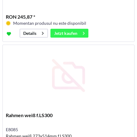
RON 245,87 *
Momentan produsul nu este disponibil
Jetzt kaufen
Details
Rahmen weiß f.LS300
E8085
Rahmen weiß 273x514mm f.LS300