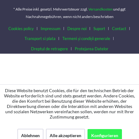
* Alle Preise inkl. gesetzl. Mehrwertsteuer zzgl.
Versandkosten
und ggf.
Nachnahmegebühren, wenn nicht anders beschrieben
Cookies policy
Impressum
Despre noi
Suport
Contact
Transport si plata
Termeni și condiții generale
Dreptul de retragere
Protejarea Datelor
Diese Website benutzt Cookies, die für den technischen Betrieb der
Website erforderlich sind und stets gesetzt werden. Andere Cookies,
die den Komfort bei Benutzung dieser Website erhöhen, der
Direktwerbung dienen oder die Interaktion mit anderen Websites
und sozialen Netzwerken vereinfachen sollen, werden nur mit Ihrer
Zustimmung gesetzt.
Ablehnen
Alle akzeptieren
Konfigurieren