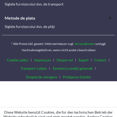
Siglele furnizorului dvs. de transport
Metode de plata
Siglele furnizorului dvs. de plăți
* Alle Preise inkl. gesetzl. Mehrwertsteuer zzgl.
Versandkosten
und ggf.
Nachnahmegebühren, wenn nicht anders beschrieben
Cookies policy
Impressum
Despre noi
Suport
Contact
Transport si plata
Termeni și condiții generale
Dreptul de retragere
Protejarea Datelor
Diese Website benutzt Cookies, die für den technischen Betrieb der
Website erforderlich sind und stets gesetzt werden. Andere Cookies,