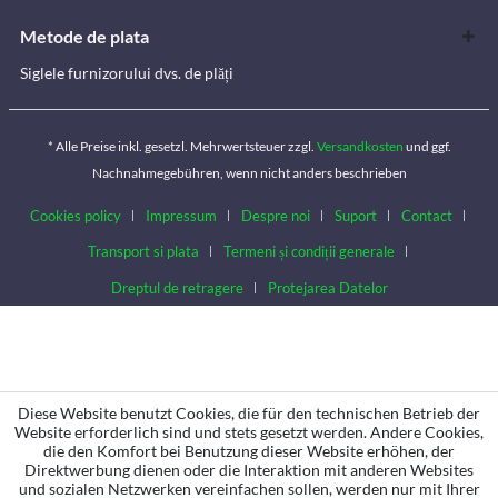
Metode de plata
Siglele furnizorului dvs. de plăți
* Alle Preise inkl. gesetzl. Mehrwertsteuer zzgl.
Versandkosten
und ggf.
Nachnahmegebühren, wenn nicht anders beschrieben
Cookies policy
Impressum
Despre noi
Suport
Contact
Transport si plata
Termeni și condiții generale
Dreptul de retragere
Protejarea Datelor
Diese Website benutzt Cookies, die für den technischen Betrieb der
Website erforderlich sind und stets gesetzt werden. Andere Cookies,
die den Komfort bei Benutzung dieser Website erhöhen, der
Direktwerbung dienen oder die Interaktion mit anderen Websites
und sozialen Netzwerken vereinfachen sollen, werden nur mit Ihrer