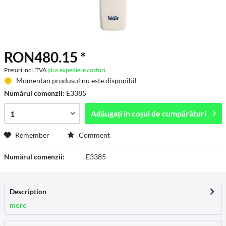
RON480.15 *
Prețuri incl. TVA
plus expediere costuri
Momentan produsul nu este disponibil
Numărul comenzii:
E3385
Adăugați in
coșul de cumpărături
Remember
Comment
Numărul comenzii:
E3385
Description
more