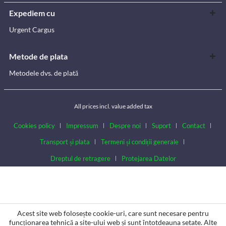
Expediem cu
Urgent Cargus
Metode de plata
Metodele dvs. de plată
All prices incl. value added tax
Cookies policy
Impressum
Despre noi
Suport
Contact
Transport și plata
Termeni și condiții generale
Dreptul de retragere
Protejarea Datelor
Acest site web folosește cookie-uri, care sunt necesare pentru
funcționarea tehnică a site-ului web și sunt întotdeauna setate. Alte