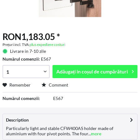
RON1,183.05 *
Prețuri incl. TVA
plus expediere costuri
Livrare in 7-10 zile
Numărul comenzii:
E567
Adăugați in
coșul de cumpărături
Remember
Comment
Numărul comenzii:
E567
Description
Particularly light and stable CFW400AS holder made of
aluminium with four pivot points. The four...
more