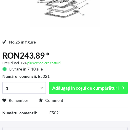
No.25 in figure
RON243.89 *
Prețuri incl. TVA
plus expediere costuri
Livrare in 7-10 zile
Numărul comenzii:
E5021
Adăugați in
coșul de cumpărături
Remember
Comment
Numărul comenzii:
E5021