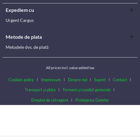
Expediem cu
Urgent Cargus
Metode de plata
Metodele dvs. de plată
All prices incl. value added tax
Cookies policy
Impressum
Despre noi
Suport
Contact
Transport și plata
Termeni și condiții generale
Dreptul de retragere
Protejarea Datelor