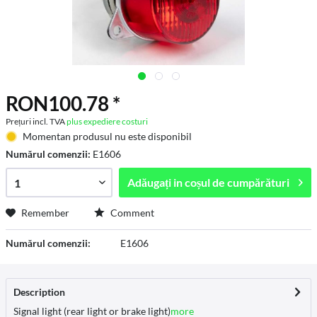
RON100.78 *
Prețuri incl. TVA
plus expediere costuri
Momentan produsul nu este disponibil
Numărul comenzii:
E1606
Adăugați in
coșul de cumpărături
Remember
Comment
Numărul comenzii:
E1606
Description
Signal light (rear light or brake light)
more