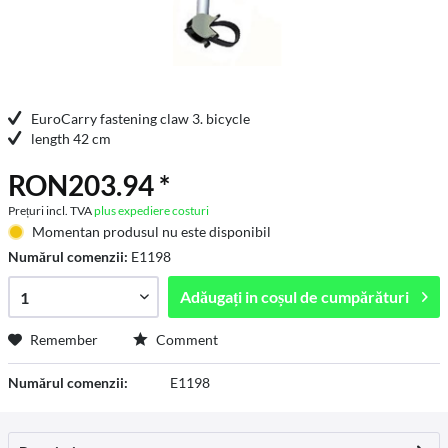
EuroCarry fastening claw 3. bicycle
length 42 cm
RON203.94 *
Prețuri incl. TVA
plus expediere costuri
Momentan produsul nu este disponibil
Numărul comenzii:
E1198
Adăugați in
coșul de cumpărături
Remember
Comment
Numărul comenzii:
E1198