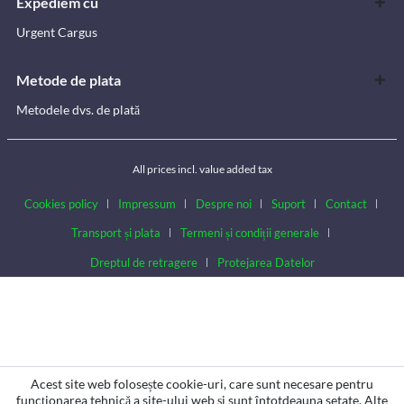
Expediem cu
Urgent Cargus
Metode de plata
Metodele dvs. de plată
All prices incl. value added tax
Cookies policy
Impressum
Despre noi
Suport
Contact
Transport și plata
Termeni și condiții generale
Dreptul de retragere
Protejarea Datelor
Acest site web folosește cookie-uri, care sunt necesare pentru
funcționarea tehnică a site-ului web și sunt întotdeauna setate. Alte