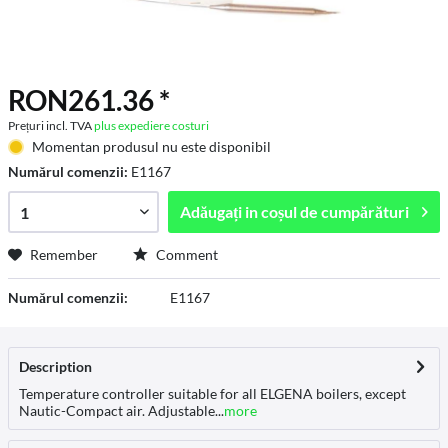
RON261.36 *
Prețuri incl. TVA
plus expediere costuri
Momentan produsul nu este disponibil
Numărul comenzii:
E1167
Adăugați in
coșul de cumpărături
Remember
Comment
Numărul comenzii:
E1167
Description
Temperature controller suitable for all ELGENA boilers, except
Nautic-Compact air. Adjustable...
more