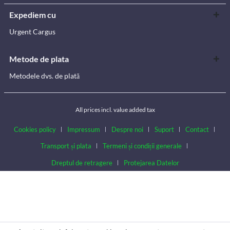
Expediem cu
Urgent Cargus
Metode de plata
Metodele dvs. de plată
All prices incl. value added tax
Cookies policy
Impressum
Despre noi
Suport
Contact
Transport și plata
Termeni și condiții generale
Dreptul de retragere
Protejarea Datelor