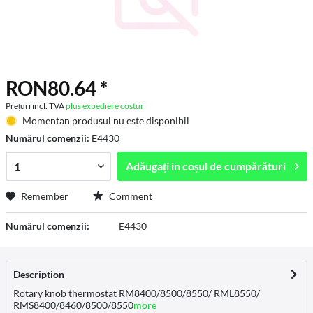
RON80.64 *
Prețuri incl. TVA
plus expediere costuri
Momentan produsul nu este disponibil
Numărul comenzii:
E4430
Adăugați in
coșul de cumpărături
Remember
Comment
Numărul comenzii:
E4430
Description
Rotary knob thermostat RM8400/8500/8550/ RML8550/
RMS8400/8460/8500/8550
more