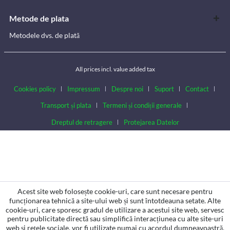
Metode de plata
Metodele dvs. de plată
All prices incl. value added tax
Cookies policy
Impressum
Despre noi
Suport
Contact
Transport și plata
Termeni și condiții generale
Dreptul de retragere
Protejarea Datelor
Acest site web folosește cookie-uri, care sunt necesare pentru
funcționarea tehnică a site-ului web și sunt întotdeauna setate. Alte
cookie-uri, care sporesc gradul de utilizare a acestui site web, servesc
pentru publicitate directă sau simplifică interacțiunea cu alte site-uri
web și rețele sociale, vor fi utilizate numai cu acordul dumneavoastră.