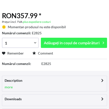
RON357.99 *
Prețuri incl. TVA
plus expediere costuri
Momentan produsul nu este disponibil
Numărul comenzii:
E2825
Adăugați in
coșul de cumpărături
Remember
Comment
Numărul comenzii:
E2825
Description
more
Downloads