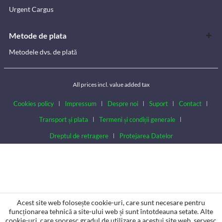
Urgent Cargus
Metode de plata
Metodele dvs. de plată
All prices incl. value added tax
Cookies policy
Impressum
Despre noi
Suport
Contact
Transport și plata
Termeni și condiții generale
Dreptul de retragere
Protejarea Datelor
Acest site web folosește cookie-uri, care sunt necesare pentru
funcționarea tehnică a site-ului web și sunt întotdeauna setate. Alte
cookie-uri, care sporesc gradul de utilizare a acestui site web, servesc