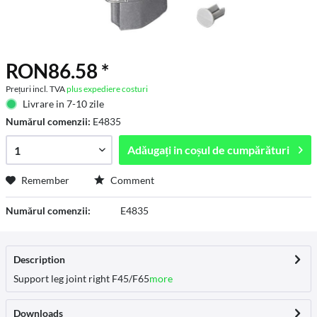
RON86.58 *
Prețuri incl. TVA
plus expediere costuri
Livrare in 7-10 zile
Numărul comenzii:
E4835
Adăugați in
coșul de cumpărături
Remember
Comment
Numărul comenzii:
E4835
Description
Support leg joint right F45/F65
more
Downloads