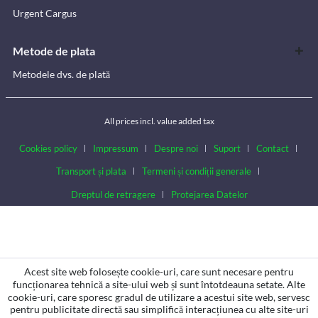
Urgent Cargus
Metode de plata
Metodele dvs. de plată
All prices incl. value added tax
Cookies policy
Impressum
Despre noi
Suport
Contact
Transport și plata
Termeni și condiții generale
Dreptul de retragere
Protejarea Datelor
Acest site web folosește cookie-uri, care sunt necesare pentru
funcționarea tehnică a site-ului web și sunt întotdeauna setate. Alte
cookie-uri, care sporesc gradul de utilizare a acestui site web, servesc
pentru publicitate directă sau simplifică interacțiunea cu alte site-uri