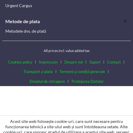
Urgent Cargus
Metode de plata
Metodele dvs. de plată
All prices incl. value added tax
Cookies policy
Impressum
Despre noi
Suport
Contact
Transport și plata
Termeni și condiții generale
Dreptul de retragere
Protejarea Datelor
Acest site web folosește cookie-uri, care sunt necesare pentru
funcționarea tehnică a site-ului web și sunt întotdeauna setate. Alte
cookie-uri, care sporesc gradul de utilizare a acestui site web, servesc