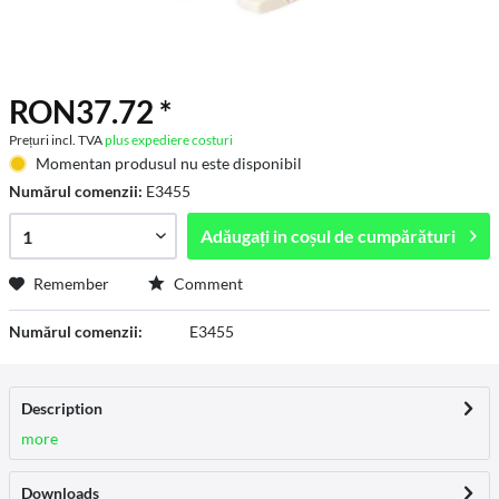
RON37.72 *
Prețuri incl. TVA
plus expediere costuri
Momentan produsul nu este disponibil
Numărul comenzii:
E3455
Adăugați in
coșul de cumpărături
Remember
Comment
Numărul comenzii:
E3455
Description
more
Downloads