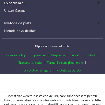
Expediem cu
Urgent Cargus
Metode de plata
Metodele dvs. de plată
All prices incl. value added tax
Cookies policy
Impressum
Despre noi
Suport
Contact
Transport și plata
Termeni și condiții generale
Dreptul de retragere
Protejarea Datelor
Acest site web folosește cookie-uri, care sunt necesare pentru
funcționarea tehnică a site-ului web și sunt întotdeauna setate. Alte
cookie-uri, care sporesc gradul de utilizare a acestui site web, servesc