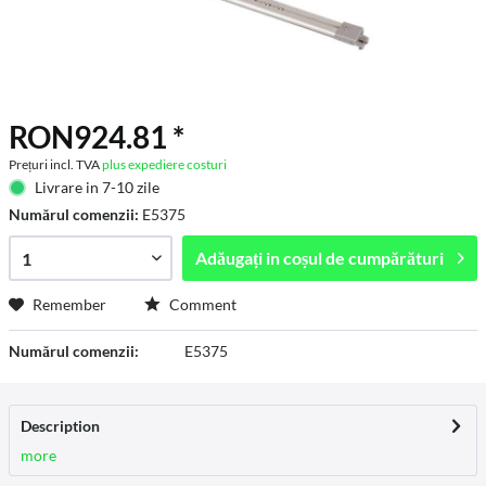
RON924.81 *
Prețuri incl. TVA
plus expediere costuri
Livrare in 7-10 zile
Numărul comenzii:
E5375
Adăugați in
coșul de cumpărături
Remember
Comment
Numărul comenzii:
E5375
Description
more