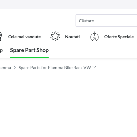
Cele mai vandute
Noutati
Oferte Speciale
op
Spare Part Shop
Fiamma
Spare Parts for Fiamma Bike Rack VW T4