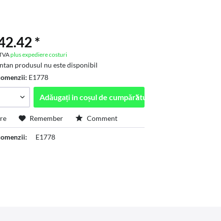
2.42 *
. TVA
plus expediere costuri
an produsul nu este disponibil
comenzii:
E1778
Adăugați in
coșul de cumpărături
re
Remember
Comment
omenzii:
E1778