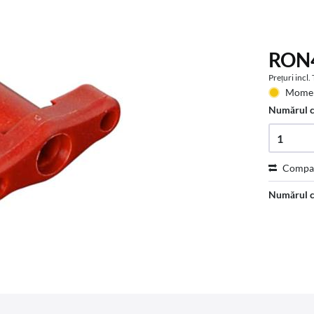
RON4
Prețuri incl
Moment
Numărul 
Compa
Numărul c