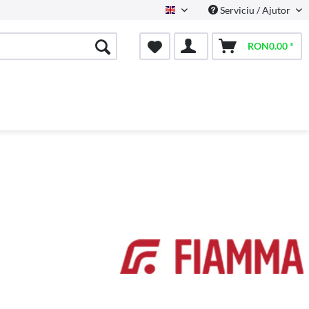
Serviciu / Ajutor
English
RON0.00 *