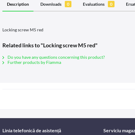
Description
Downloads
0
Evaluations
0
Ersa
Locking screw M5 red
Related links to "Locking screw M5 red"
Do you have any questions concerning this product?
Further products by Fiamma
Linia telefonică de asistență
Serviciu magaz