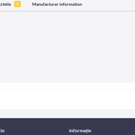
tzteile
5
Manufacturer information
in
informație