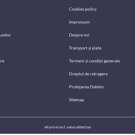
Cookies policy
Impressum
uselor
Despre noi
Transport și plata
ere
Termeni și condiții generale
Dreptul de retragere
Protejarea Datelor
Sitemap
All prices incl. value added tax