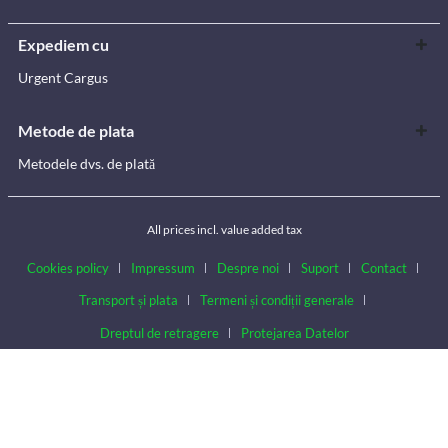
Expediem cu
Urgent Cargus
Metode de plata
Metodele dvs. de plată
All prices incl. value added tax
Cookies policy
Impressum
Despre noi
Suport
Contact
Transport și plata
Termeni și condiții generale
Dreptul de retragere
Protejarea Datelor