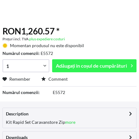
RON1,260.57 *
Prețuri incl. TVA
plus expediere costuri
Momentan produsul nu este disponibil
Numărul comenzii:
E5572
Adăugați in
coșul de cumpărături
Remember
Comment
Numărul comenzii:
E5572
Description
Kit Rapid Set Caravanstore Zip
more
Downloads