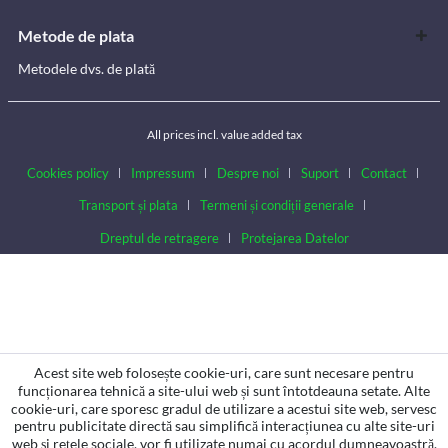
Metode de plata
Metodele dvs. de plată
All prices incl. value added tax
Cookies policy
Impressum
Despre noi
Suport
Contact
Transport și plata
Termeni și condiții generale
Dreptul de retragere
Protejarea Datelor
Acest site web folosește cookie-uri, care sunt necesare pentru
funcționarea tehnică a site-ului web și sunt întotdeauna setate. Alte
cookie-uri, care sporesc gradul de utilizare a acestui site web, servesc
pentru publicitate directă sau simplifică interacțiunea cu alte site-uri
web și rețele sociale, vor fi utilizate numai cu acordul dumneavoastră.