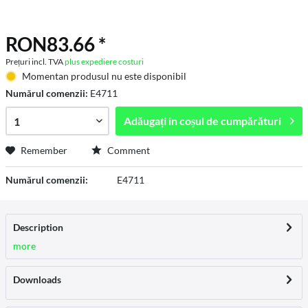
RON83.66 *
Prețuri incl. TVA
plus expediere costuri
Momentan produsul nu este disponibil
Numărul comenzii:
E4711
Adăugați in
coșul de cumpărături
Remember
Comment
Numărul comenzii:
E4711
Description
more
Downloads