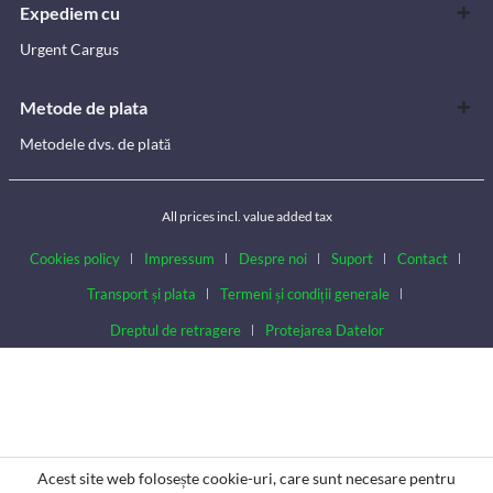
Expediem cu
Urgent Cargus
Metode de plata
Metodele dvs. de plată
All prices incl. value added tax
Cookies policy
Impressum
Despre noi
Suport
Contact
Transport și plata
Termeni și condiții generale
Dreptul de retragere
Protejarea Datelor
Acest site web folosește cookie-uri, care sunt necesare pentru