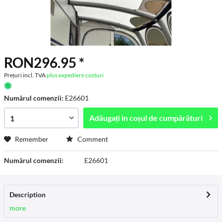
RON296.95 *
Prețuri incl. TVA
plus expediere costuri
Numărul comenzii:
E26601
Adăugați in
coșul de cumpărături
Remember
Comment
Numărul comenzii:
E26601
Description
more