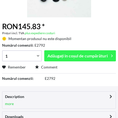
RON145.83 *
Prețuri incl. TVA
plus expediere costuri
Momentan produsul nu este disponibil
Numărul comenzii:
E2792
Adăugați in
coșul de cumpărături
Remember
Comment
Numărul comenzii:
E2792
Description
more
Downloads