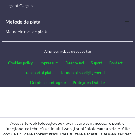
Urgent Cargus
Metode de plata
Metodele dvs. de plată
All prices incl. value added tax
Cookies policy
Impressum
Despre noi
Suport
Contact
Transport și plata
Termeni și condiții generale
Dreptul de retragere
Protejarea Datelor
Acest site web folosește cookie-uri, care sunt necesare pentru
funcționarea tehnică a site-ului web și sunt întotdeauna setate. Alte
cookie-uri, care sporesc gradul de utilizare a acestui site web, servesc