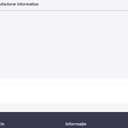
facturer information
in
informație