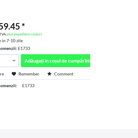
9.45 *
. TVA
plus expediere costuri
 in 7-10 zile
comenzii:
E1733
Adăugați in
coșul de cumpărături
re
Remember
Comment
omenzii:
E1733