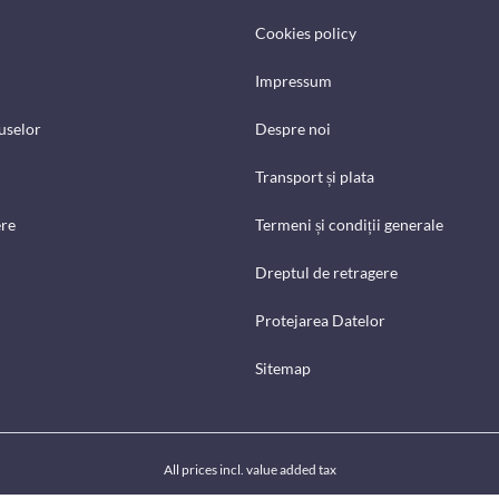
Cookies policy
Impressum
uselor
Despre noi
Transport și plata
ere
Termeni și condiții generale
Dreptul de retragere
Protejarea Datelor
Sitemap
All prices incl. value added tax