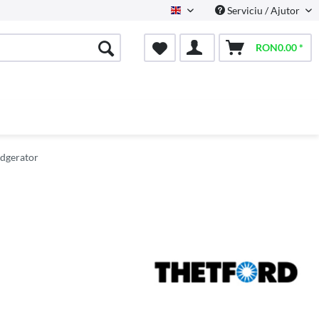
Serviciu / Ajutor
English
RON0.00 *
idgerator