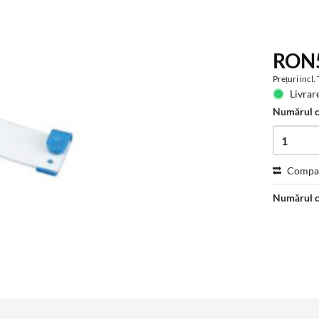
RON5
Prețuri incl
Livrare
Numărul 
Compa
Numărul c