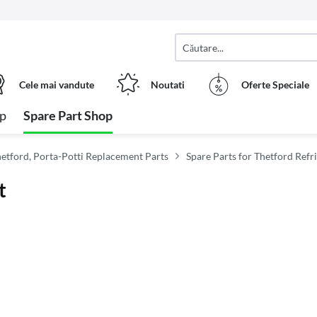
Cele mai vandute
Noutati
Oferte Speciale
op
Spare Part Shop
hetford, Porta-Potti Replacement Parts
Spare Parts for Thetford Refr
t