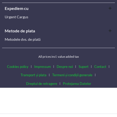
Expediem cu
Urgent Cargus
Metode de plata
Metodele dvs. de plată
All prices incl. value added tax
Cookies policy
Impressum
Despre noi
Suport
Contact
Transport și plata
Termeni și condiții generale
Dreptul de retragere
Protejarea Datelor