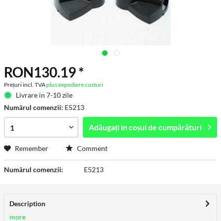
RON130.19 *
Prețuri incl. TVA
plus expediere costuri
Livrare in 7-10 zile
Numărul comenzii:
E5213
Adăugați in
coșul de cumpărături
Remember
Comment
Numărul comenzii:
E5213
Description
more