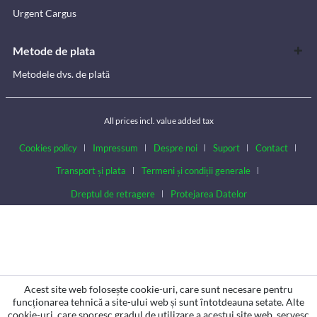
Urgent Cargus
Metode de plata
Metodele dvs. de plată
All prices incl. value added tax
Cookies policy
Impressum
Despre noi
Suport
Contact
Transport și plata
Termeni și condiții generale
Dreptul de retragere
Protejarea Datelor
Acest site web folosește cookie-uri, care sunt necesare pentru
funcționarea tehnică a site-ului web și sunt întotdeauna setate. Alte
cookie-uri, care sporesc gradul de utilizare a acestui site web, servesc