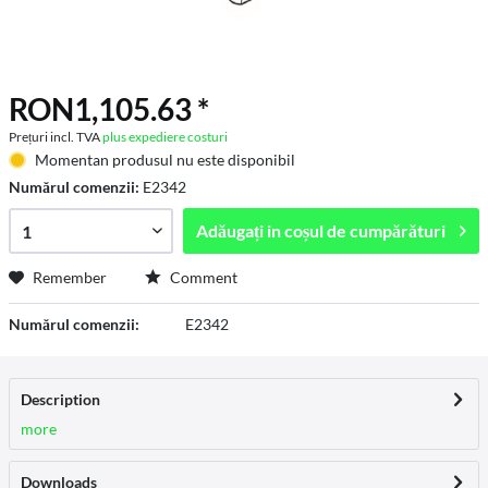
RON1,105.63 *
Prețuri incl. TVA
plus expediere costuri
Momentan produsul nu este disponibil
Numărul comenzii:
E2342
Adăugați in
coșul de cumpărături
Remember
Comment
Numărul comenzii:
E2342
Description
more
Downloads