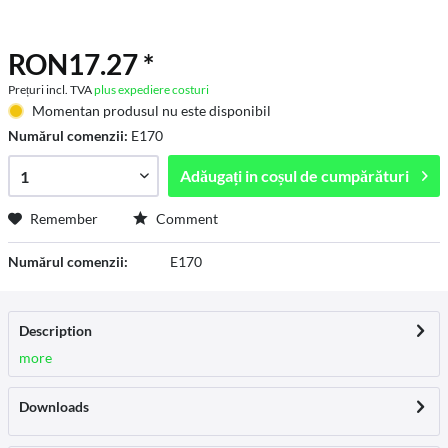
RON17.27 *
Prețuri incl. TVA
plus expediere costuri
Momentan produsul nu este disponibil
Numărul comenzii:
E170
Adăugați in
coșul de cumpărături
Remember
Comment
Numărul comenzii:
E170
Description
more
Downloads