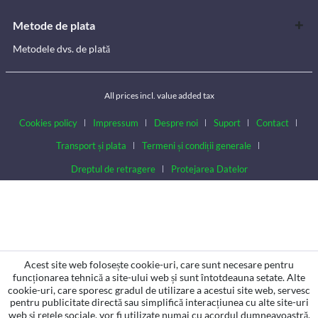
Metode de plata
Metodele dvs. de plată
All prices incl. value added tax
Cookies policy
Impressum
Despre noi
Suport
Contact
Transport și plata
Termeni și condiții generale
Dreptul de retragere
Protejarea Datelor
Acest site web folosește cookie-uri, care sunt necesare pentru
funcționarea tehnică a site-ului web și sunt întotdeauna setate. Alte
cookie-uri, care sporesc gradul de utilizare a acestui site web, servesc
pentru publicitate directă sau simplifică interacțiunea cu alte site-uri
web și rețele sociale, vor fi utilizate numai cu acordul dumneavoastră.