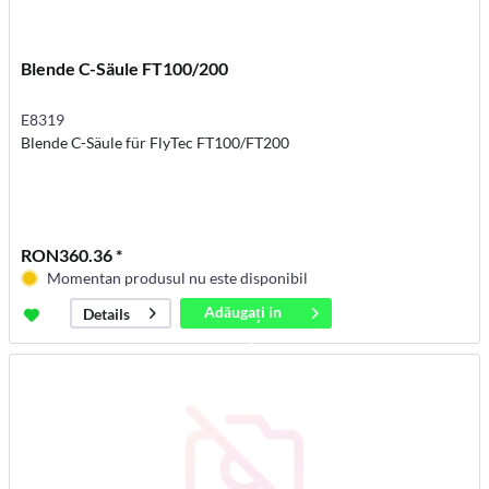
Blende C-Säule FT100/200
E8319
Blende C-Säule für FlyTec FT100/FT200
RON360.36 *
Momentan produsul nu este disponibil
Adăugați in
Details
coș