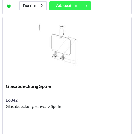
Adăugați in
Details
coș
Glasabdeckung Spüle
E6842
Glasabdeckung schwarz Spüle