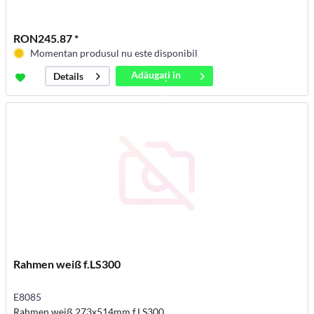
RON245.87 *
Momentan produsul nu este disponibil
Adăugați in
Details
coș
Rahmen weiß f.LS300
E8085
Rahmen weiß 273x514mm f.LS300