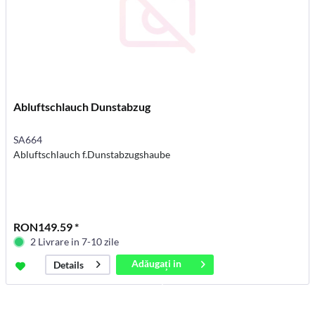
Abluftschlauch Dunstabzug
SA664
Abluftschlauch f.Dunstabzugshaube
RON149.59 *
2 Livrare in 7-10 zile
Adăugați in
Details
coș