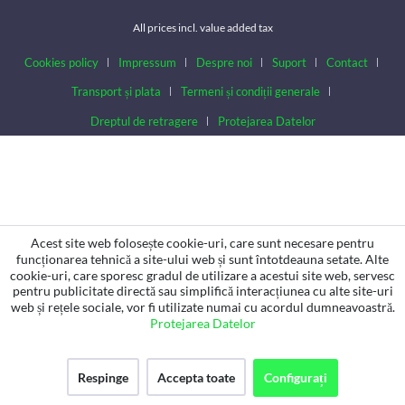
All prices incl. value added tax
Cookies policy
Impressum
Despre noi
Suport
Contact
Transport și plata
Termeni și condiții generale
Dreptul de retragere
Protejarea Datelor
Acest site web folosește cookie-uri, care sunt necesare pentru
funcționarea tehnică a site-ului web și sunt întotdeauna setate. Alte
cookie-uri, care sporesc gradul de utilizare a acestui site web, servesc
pentru publicitate directă sau simplifică interacțiunea cu alte site-uri
web și rețele sociale, vor fi utilizate numai cu acordul dumneavoastră.
Protejarea Datelor
Respinge
Accepta toate
Configurați