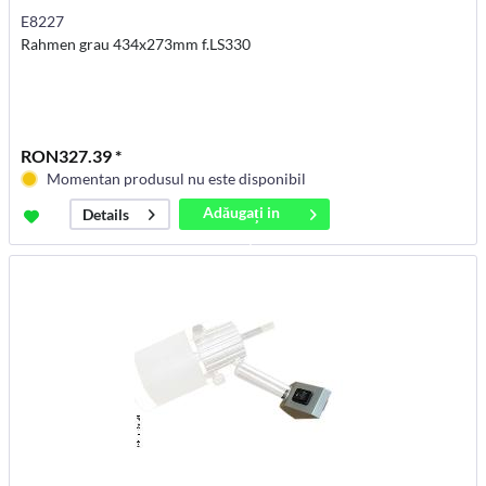
E8227
Rahmen grau 434x273mm f.LS330
RON327.39 *
Momentan produsul nu este disponibil
Adăugați in
Details
coș