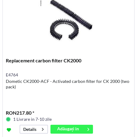
Replacement carbon filter CK2000
E4764
Dometic CK2000-ACF - Activated carbon filter for CK 2000 (two
pack)
RON217.80 *
1 Livrare in 7-10 zile
Adăugați in
Details
coș