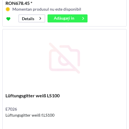
RON678.45 *
Momentan produsul nu este disponibil
Adăugați in
Details
coș
Lüftungsgitter weiß LS100
E7026
Lüftungsgitter weiß f.LS100