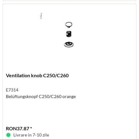
Ventilation knob C250/C260
E7314
Belüftungsknopf C250/C260 orange
RON37.87 *
Livrare in 7-10 zile