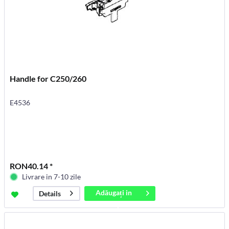
Handle for C250/260
E4536
RON40.14 *
Livrare in 7-10 zile
Adăugați in
Details
coș