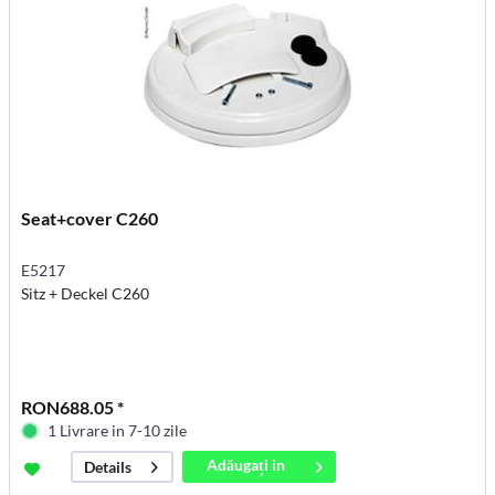
Seat+cover C260
E5217
Sitz + Deckel C260
RON688.05 *
1 Livrare in 7-10 zile
Adăugați in
Details
coș