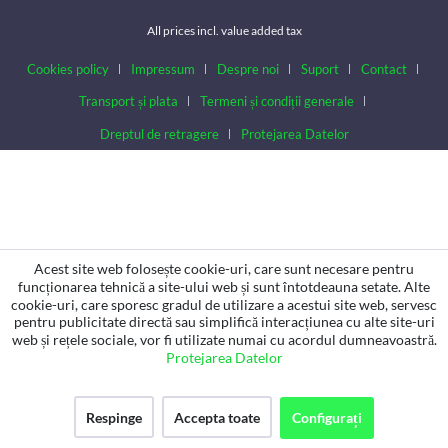
All prices incl. value added tax
Cookies policy
Impressum
Despre noi
Suport
Contact
Transport și plata
Termeni și condiții generale
Dreptul de retragere
Protejarea Datelor
Acest site web folosește cookie-uri, care sunt necesare pentru
funcționarea tehnică a site-ului web și sunt întotdeauna setate. Alte
cookie-uri, care sporesc gradul de utilizare a acestui site web, servesc
pentru publicitate directă sau simplifică interacțiunea cu alte site-uri
web și rețele sociale, vor fi utilizate numai cu acordul dumneavoastră.
Protejarea Datelor
Respinge
Accepta toate
Configurați