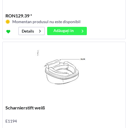
RON129.39 *
Momentan produsul nu este disponibil
Adăugați in
Details
coș
Scharnierstift weiß
E1194