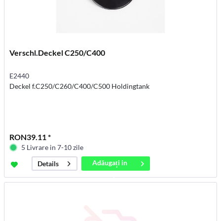
Verschl.Deckel C250/C400
E2440
Deckel f.C250/C260/C400/C500 Holdingtank
RON39.11 *
5 Livrare in 7-10 zile
Adăugați in
Details
coș