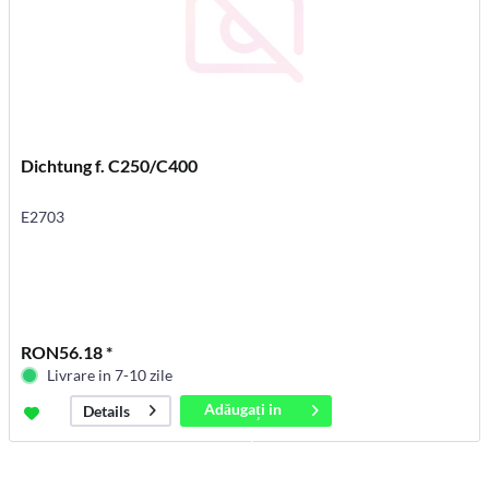
Dichtung f. C250/C400
E2703
RON56.18 *
Livrare in 7-10 zile
Adăugați in
Details
coș