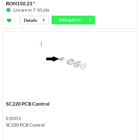
RON150.23 *
Livrare in 7-10 zile
Adăugați in
Details
coș
SC220 PCB Control
E10351
SC220 PCB Control