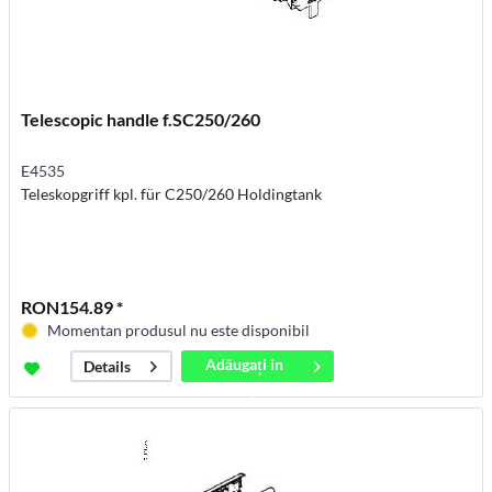
Telescopic handle f.SC250/260
E4535
Teleskopgriff kpl. für C250/260 Holdingtank
RON154.89 *
Momentan produsul nu este disponibil
Adăugați in
Details
coș