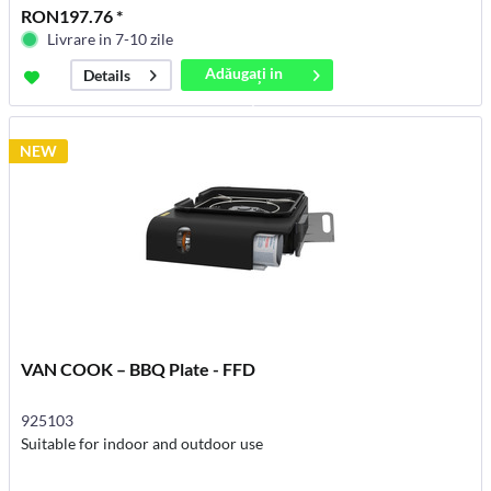
RON197.76 *
Livrare in 7-10 zile
Adăugați in
Details
coș
NEW
VAN COOK – BBQ Plate - FFD
925103
Suitable for indoor and outdoor use