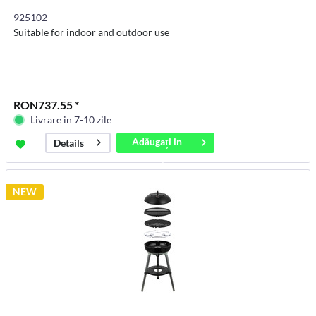
925102
Suitable for indoor and outdoor use
RON737.55 *
Livrare in 7-10 zile
Adăugați in
Details
coș
NEW