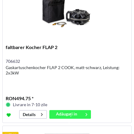
faltbarer Kocher FLAP 2
706632
Gaskartuschenkocher FLAP 2 COOK, matt-schwarz, Leistung:
2x3kW
RON494.75 *
Livrare in 7-10 zile
Adăugați in
Details
coș