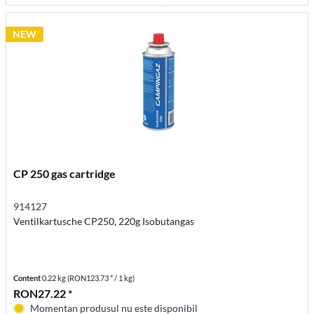
NEW
CP 250 gas cartridge
914127
Ventilkartusche CP250, 220g Isobutangas
Content
0.22 kg
(RON123.73 * / 1 kg)
RON27.22 *
Momentan produsul nu este disponibil