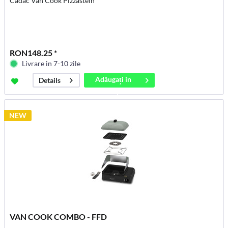
Cadac Van Cook Pizzastein
RON148.25 *
Livrare in 7-10 zile
Adăugați in
Details
coș
NEW
VAN COOK COMBO - FFD