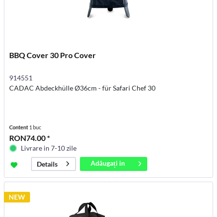
BBQ Cover 30 Pro Cover
914551
CADAC Abdeckhülle Ø36cm - für Safari Chef 30
Content
1 buc
RON74.00 *
Livrare in 7-10 zile
Adăugați in
Details
coș
NEW