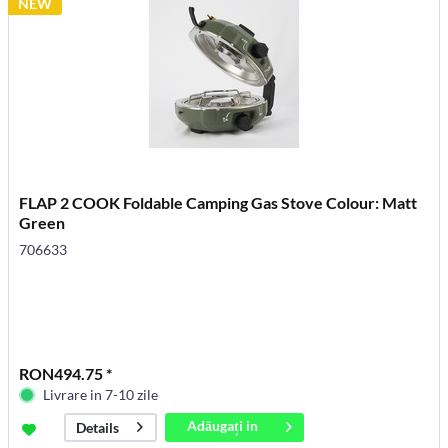
NEW
FLAP 2 COOK Foldable Camping Gas Stove Colour: Matt
Green
706633
RON494.75 *
Livrare in 7-10 zile
Adăugați in
Details
coș