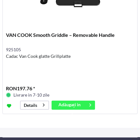
VAN COOK Smooth Griddle – Removable Handle
925105
Cadac Van Cook glatte Grillplatte
RON197.76 *
Livrare in 7-10 zile
Adăugați in
Details
coș