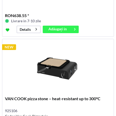
RON638.55 *
Livrare in 7-10 zile
Adăugați in
Details
coș
NEW
VAN COOK pizza stone – heat-resistant up to 300°C
925106