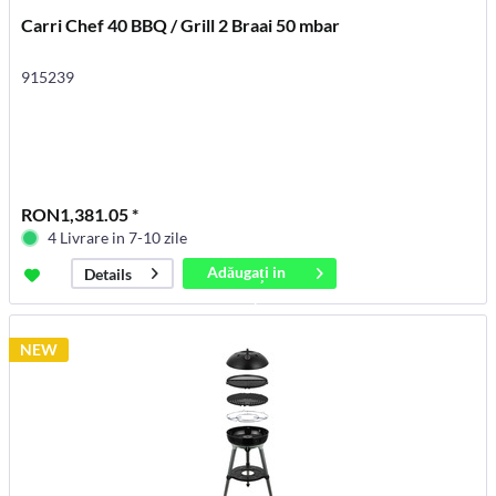
Carri Chef 40 BBQ / Grill 2 Braai 50 mbar
915239
RON1,381.05 *
4 Livrare in 7-10 zile
Adăugați in
Details
coș
NEW